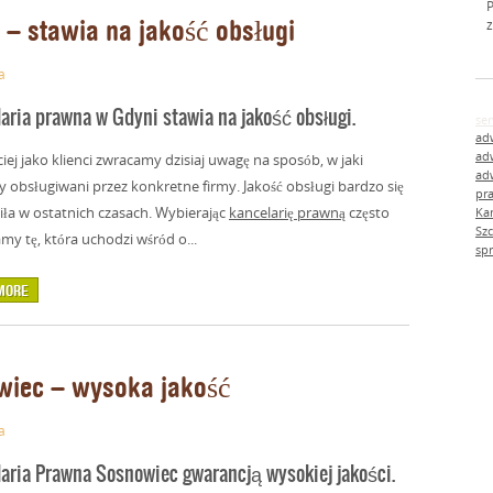
P
 – stawia na jakość obsługi
z
a
aria prawna w Gdyni stawia na jakość obsługi.
se
ad
ad
ciej jako klienci zwracamy dzisiaj uwagę na sposób, w jaki
ad
y obsługiwani przez konkretne firmy. Jakość obsługi bardzo się
pr
ła w ostatnich czasach. Wybierając
kancelarię prawną
często
Ka
Szc
my tę, która uchodzi wśród o...
sp
MORE
wiec – wysoka jakość
a
aria Prawna Sosnowiec gwarancją wysokiej jakości.