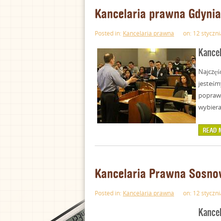
Kancelaria prawna Gdynia
Posted in:
Kancelaria prawna
on: 12 styczni
Kancel
Najczęś
jesteśm
poprawi
wybiera
READ 
Kancelaria Prawna Sosno
Posted in:
Kancelaria prawna
on: 12 styczni
Kancel