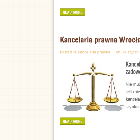
READ MORE
Kancelaria prawna Wrocła
Posted in:
Kancelaria prawna
on: 14 styczni
Kancel
zadowo
Nie mus
jeśli m
kancela
szybko s
READ MORE