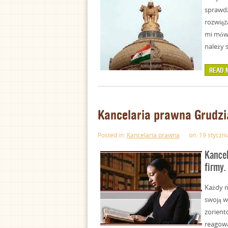
sprawdz
rozwiąz
mi mówi
należy s
READ 
Kancelaria prawna Grudzi
Posted in:
Kancelaria prawna
on: 19 styczni
Kancel
firmy.
Każdy n
swoją 
zorient
reagowa