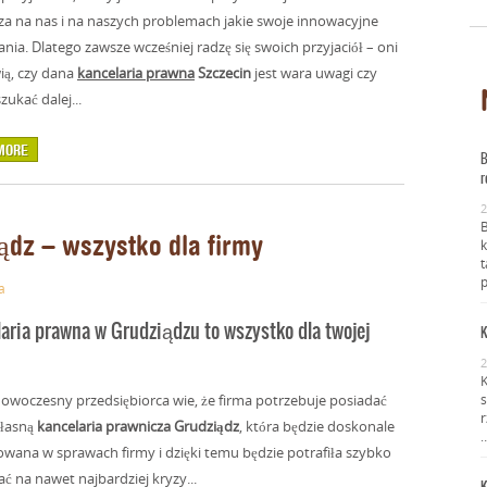
a na nas i na naszych problemach jakie swoje innowacyjne
ania. Dlatego zawsze wcześniej radzę się swoich przyjaciół – oni
ą, czy dana
kancelaria prawna
Szczecin
jest wara uwagi czy
zukać dalej...
MORE
B
r
2
ądz – wszystko dla firmy
k
t
p
a
aria prawna w Grudziądzu to wszystko dla twojej
K
2
K
owoczesny przedsiębiorca wie, że firma potrzebuje posiadać
s
r
własną
kancelaria prawnicza Grudziądz
, która będzie doskonale
owana w sprawach firmy i dzięki temu będzie potrafiła szybko
ć na nawet najbardziej kryzy...