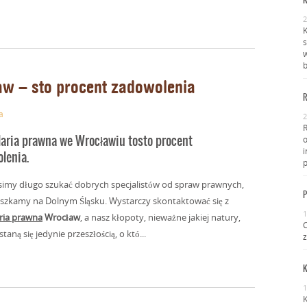
K
2
K
s
w
b
w – sto procent zadowolenia
R
a
2
aria prawna we Wrocławiu tosto procent
i
lenia.
p
imy długo szukać dobrych specjalistów od spraw prawnych,
P
ieszkamy na Dolnym Śląsku. Wystarczy skontaktować się z
1
ria prawna
Wrocław
, a nasz kłopoty, nieważne jakiej natury,
C
taną się jedynie przeszłością, o któ...
z
K
1
K