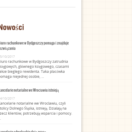
Nowości
iuro rachunkowe w Bydgoszczy pomaga i znajduje
ozwiązania
5/10/2017
Biuro rachunkowe w Bydgoszczy zatrudnia
sięgowych, głównego księgowego, czasami
akże biegłego rewidenta. Taka placówka
omaga niejednej osobie, …
ancelarie notarialne we Wrocławiu istnieją
4/10/2017
ancelarie notarialne we Wrocławiu, czyli
tolicy Dolnego Śląska, istnieją. Działają na
zecz klientów, potrzebują wsparcia i pomocy.
…