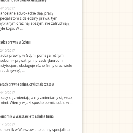
ancelarie adwokackie dają pracę
4/10/2017
ancelarie adwokackie dają pracę
pecjalistom z dziedziny prawa, tym
ybranym oraz najlepszym, nie zatrudniają
yle kogo. W …
adca prawny w Gdynii
2/10/2017
Radca prawny w Gdynii pomaga różnym
osobom – prywatnym, przedsiębiorcom,
nstytucjom, obsługuje różne firmy oraz wiele
rzedsięwzięć, …
orady prawne online, czyli znak czasów
4/10/2017
zasy się zmieniają, a my zmieniamy się wraz
 nimi. Wiemy w jaki sposób pomóc sobie w …
omornik w Warszawie to solidna firma
1/10/2017
omornik w Warszawie to cenny specjalista.