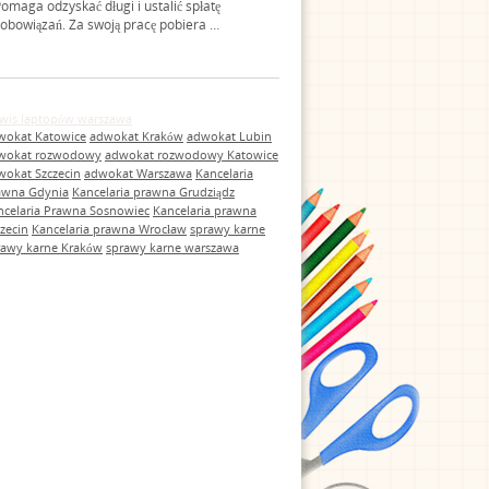
omaga odzyskać długi i ustalić spłatę
obowiązań. Za swoją pracę pobiera …
rwis laptopów warszawa
wokat Katowice
adwokat Kraków
adwokat Lubin
wokat rozwodowy
adwokat rozwodowy Katowice
wokat Szczecin
adwokat Warszawa
Kancelaria
awna Gdynia
Kancelaria prawna Grudziądz
ncelaria Prawna Sosnowiec
Kancelaria prawna
zecin
Kancelaria prawna Wrocław
sprawy karne
rawy karne Kraków
sprawy karne warszawa