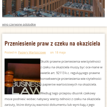
wino czerwone półsłodkie
Przeniesienie praw z czeku na okaziciela
Posted in:
Papiery Wartościowe
on: 18 maja
Skutki prawne przeniesienia wierzytelności
z czeku na okaziciela muszą być oce-niane w
świetle art. 92113 k.c. regulującego prawne
konsekwencje przeniesienia wie-rzytelności
z papierów wartościowych na okaziciela.
Według tego przepisu dłużnik czekowy
może podnieść wobec nabywcy wierzy-telności z czeku na okaziciela
zarzuty, które dotyczą ważności dokumentu lub wyni-kają z jego