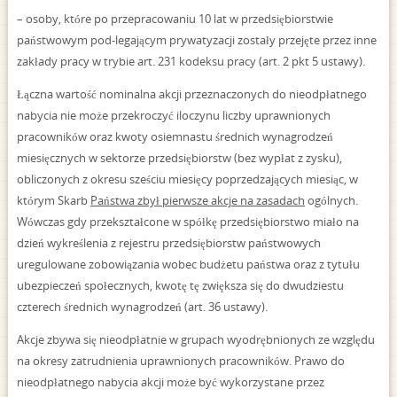
– osoby, które po przepracowaniu 10 lat w przedsiębiorstwie
państwowym pod-legającym prywatyzacji zostały przejęte przez inne
zakłady pracy w trybie art. 231 kodeksu pracy (art. 2 pkt 5 ustawy).
Łączna wartość nominalna akcji przeznaczonych do nieodpłatnego
nabycia nie może przekroczyć iloczynu liczby uprawnionych
pracowników oraz kwoty osiemnastu średnich wynagrodzeń
miesięcznych w sektorze przedsiębiorstw (bez wypłat z zysku),
obliczonych z okresu sześciu miesięcy poprzedzających miesiąc, w
którym Skarb
Państwa zbył pierwsze akcje na zasadach
ogólnych.
Wówczas gdy przekształcone w spółkę przedsiębiorstwo miało na
dzień wykreślenia z rejestru przedsiębiorstw państwowych
uregulowane zobowiązania wobec budżetu państwa oraz z tytułu
ubezpieczeń społecznych, kwotę tę zwiększa się do dwudziestu
czterech średnich wynagrodzeń (art. 36 ustawy).
Akcje zbywa się nieodpłatnie w grupach wyodrębnionych ze względu
na okresy zatrudnienia uprawnionych pracowników. Prawo do
nieodpłatnego nabycia akcji może być wykorzystane przez