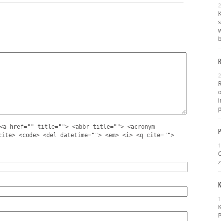
2
K
s
w
b
R
2
i
p
<a href="" title=""> <abbr title=""> <acronym
P
cite> <code> <del datetime=""> <em> <i> <q cite="">
1
C
z
K
1
K
P