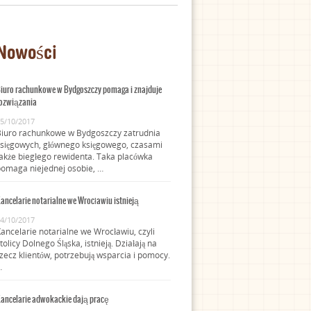
Nowości
iuro rachunkowe w Bydgoszczy pomaga i znajduje
ozwiązania
5/10/2017
Biuro rachunkowe w Bydgoszczy zatrudnia
sięgowych, głównego księgowego, czasami
akże biegłego rewidenta. Taka placówka
omaga niejednej osobie, …
ancelarie notarialne we Wrocławiu istnieją
4/10/2017
ancelarie notarialne we Wrocławiu, czyli
tolicy Dolnego Śląska, istnieją. Działają na
zecz klientów, potrzebują wsparcia i pomocy.
…
ancelarie adwokackie dają pracę