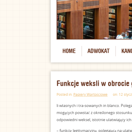
HOME
ADWOKAT
KAN
Funkcje weksli w obroci
Posted in:
Papiery Wartościowe
on: 12 styc
li własnych i tra-sowanych in blanco. Pole
mogących powstać z określonego stosunku
odpowiedni weksel, istotnie ułatwiający ic
– funkcję legitymacyjną, polegającą na uł