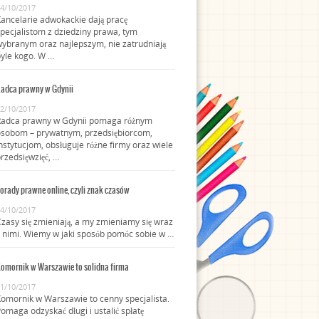
4/10/2017
ancelarie adwokackie dają pracę
pecjalistom z dziedziny prawa, tym
ybranym oraz najlepszym, nie zatrudniają
yle kogo. W …
adca prawny w Gdynii
2/10/2017
Radca prawny w Gdynii pomaga różnym
osobom – prywatnym, przedsiębiorcom,
nstytucjom, obsługuje różne firmy oraz wiele
rzedsięwzięć, …
orady prawne online, czyli znak czasów
4/10/2017
zasy się zmieniają, a my zmieniamy się wraz
 nimi. Wiemy w jaki sposób pomóc sobie w …
omornik w Warszawie to solidna firma
1/10/2017
omornik w Warszawie to cenny specjalista.
omaga odzyskać długi i ustalić spłatę