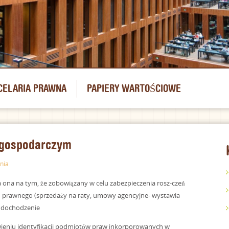
CELARIA PRAWNA
PAPIERY WARTOŚCIOWE
e gospodarczym
znia
ga ona na tym, że zobowiązany w celu zabezpieczenia rosz-czeń
 prawnego (sprzedaży na raty, umowy agencyjne- wystawia
h dochodzenie
atwieniu identyfikacji podmiotów praw inkorporowanych w