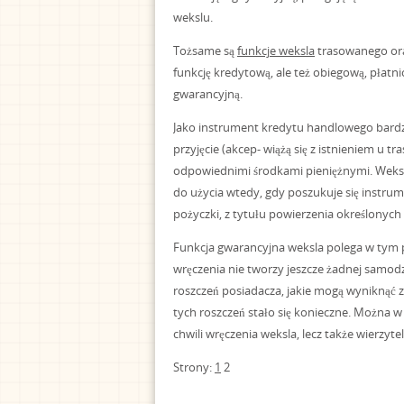
wekslu.
Tożsame są
funkcje weksla
trasowanego ora
funkcję kredytową, ale też obiegową, płatn
gwarancyjną.
Jako instrument kredytu handlowego bardz
przyjęcie (akcep- wiążą się z istnieniem u 
odpowiednimi środkami pieniężnymi. Weksel
do użycia wtedy, gdy poszukuje się instrum
pożyczki, z tytułu powierzenia określonyc
Funkcja gwarancyjna weksla polega w tym 
wręczenia nie tworzy jeszcze żadnej samodz
roszczeń posiadacza, jakie mogą wynikną
tych roszczeń stało się konieczne. Można w 
chwili wręczenia weksla, lecz także wierzyt
Strony:
1
2