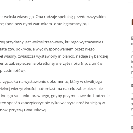
z weksla własnego. Oba rodzaje spełniają przede wszystkim
iczą (pod pew-nymi warunkam- oraz legitymacyjną i
B
iej przydatny jest
weksel trasowany
, którego wystawienie i
r
trasata tzw. pokrycia, a więc dysponowaniem przez niego
2
 własny, zwłaszcza wystawiony in blanco, nadaje się bardziej
k
entu zabezpieczenia określonej wierzytelności (np. z umów
t
h przedmiotów).
p
przypadku na wystawieniu dokumentu, który w chwili jego
K
ielnej wierzytelności, natomiast ma na celu zabezpieczenie
2
ć z innego stosunku prawnego, gdyby przymusowe dochodzenie
K
ten sposób zabezpieczyć nie tylko wierzytelność istniejącą w
s
r
elność przyszłą i warunkową.
K